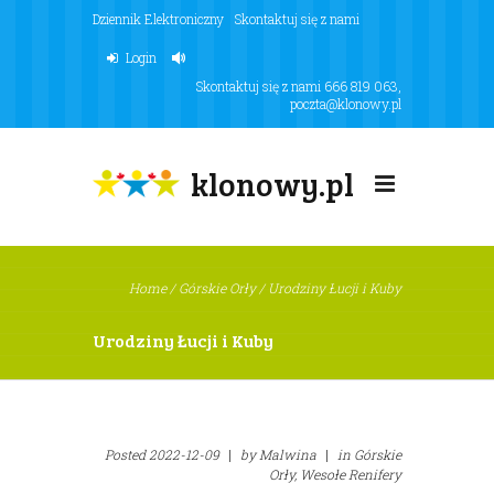
Dziennik Elektroniczny
Skontaktuj się z nami
Login
Skontaktuj się z nami
666 819 063
,
poczta@klonowy.pl
klonowy.pl
Home
/
Górskie Orły
/
Urodziny Łucji i Kuby
Urodziny Łucji i Kuby
Posted
2022-12-09
|
by
Malwina
|
in
Górskie
Orły,
Wesołe Renifery