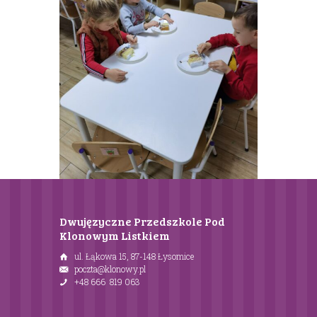
Dwujęzyczne Przedszkole Pod
Klonowym Listkiem
ul. Łąkowa 15, 87-148 Łysomice
poczta@klonowy.pl
+48 666 819 063