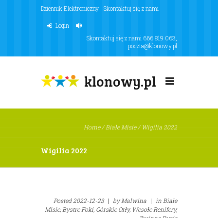
Dziennik Elektroniczny
Skontaktuj się z nami
Login
Skontaktuj się z nami
666 819 063
,
poczta@klonowy.pl
klonowy.pl
Home
/
Białe Misie
/
Wigilia 2022
Wigilia 2022
Posted
2022-12-23
|
by
Malwina
|
in
Białe
Misie,
Bystre Foki,
Górskie Orły,
Wesołe Renifery,