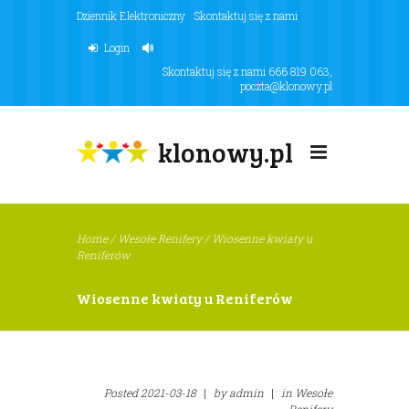
Dziennik Elektroniczny
Skontaktuj się z nami
Login
Skontaktuj się z nami
666 819 063
,
poczta@klonowy.pl
klonowy.pl
Home
/
Wesołe Renifery
/
Wiosenne kwiaty u
Reniferów
Wiosenne kwiaty u Reniferów
Posted
2021-03-18
|
by
admin
|
in
Wesołe