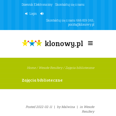
Dziennik Elektroniczny
Skontaktuj się z nami
Login
Skontaktuj się z nami
666 819 063
,
poczta@klonowy.pl
klonowy.pl
Home
/
Wesołe Renifery
/
Zajęcia biblioteczne
Zajęcia biblioteczne
Posted
2022-02-11
|
by
Malwina
|
in
Wesołe
Renifery