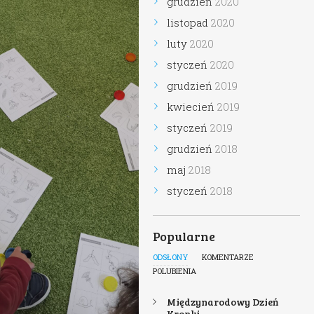
grudzień
2020
listopad
2020
luty
2020
styczeń
2020
grudzień
2019
kwiecień
2019
styczeń
2019
grudzień
2018
maj
2018
styczeń
2018
Popularne
ODSŁONY
KOMENTARZE
POLUBIENIA
Międzynarodowy Dzień
Kropki