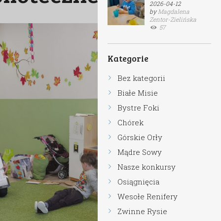
2026-04-12
by
Magdalena
Zentor-Zielińska
57
Kategorie
Bez kategorii
Białe Misie
Bystre Foki
Chórek
Górskie Orły
Mądre Sowy
Nasze konkursy
Osiągnięcia
Wesołe Renifery
Zwinne Rysie