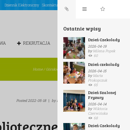
Dziennik Elektroniczny
Skontaktuj się z nami
Login
Ostatnie wpisy
Dzień Czekolady
OWA
REKRUTACJA
CHÓREK
2026-04-19
by
Milena Popek
60
Dzień czekolady
Home
/
Górskie Orły
/
Zajęcia biblioteczne
2026-04-15
by
Marta
Prokopczuk
65
Dzień Szalonej
Fryzury
Posted
2022-05-18
|
by
Malwina
|
in
Górskie Orły
2026-04-14
by
Wiktoria
Czerwińska
68
blioteczne
Dzień Czekolady