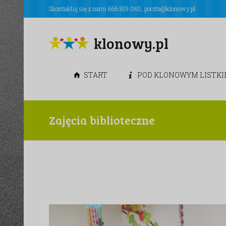
Skontaktuj się z nami
666 819 063
,
poczta@klonowy.pl
klonowy.pl
START
POD KLONOWYM LISTK
Zajęcia biblioteczne