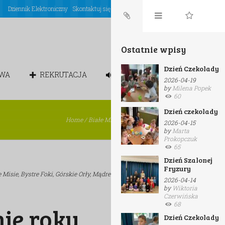
Dziennik Elektroniczny
Skontaktuj się z nami
Login
Ostatnie wpisy
Dzień Czekolady
OWA
REKRUTACJA
CHÓREK
2026-04-19
by
Milena Popek
60
Dzień czekolady
Home
/
Białe Misie
/
Zakończenie roku
2026-04-15
by
Marta
Prokopczuk
65
Dzień Szalonej
Fryzury
e Misie,
Bystre Foki,
Górskie Orły,
Mądre Sowy,
Wesołe Renifery
2026-04-14
by
Wiktoria
Czerwińska
68
ie roku
Dzień Czekolady