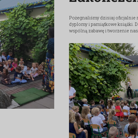
Pożegnaliśmy dzisiaj oficjalnie
dyplomy i pamiątkowe książki. 
wspólną zabawę i tworzenie nas