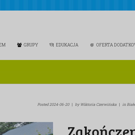
IEM
GRUPY
EDUKACJA
OFERTA DODATK
Posted
2024-06-20
|
by
Wiktoria Czerwińska
|
in
Biał
Zakończen