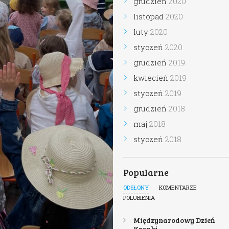
grudzień
2020
listopad
2020
luty
2020
styczeń
2020
grudzień
2019
kwiecień
2019
styczeń
2019
grudzień
2018
maj
2018
styczeń
2018
Popularne
ODSŁONY
KOMENTARZE
POLUBIENIA
Międzynarodowy Dzień
Kropki