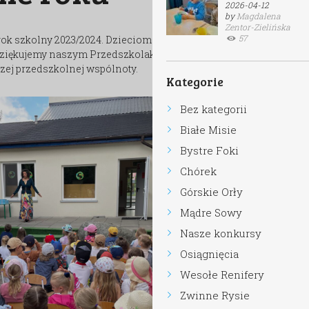
2026-04-12
by
Magdalena
Zentor-Zielińska
57
 rok szkolny 2023/2024. Dzieciom zostały wręczone
Dziękujemy naszym Przedszkolakom za wytrwałość,
zej przedszkolnej wspólnoty.
Kategorie
Bez kategorii
Białe Misie
Bystre Foki
Chórek
Górskie Orły
Mądre Sowy
Nasze konkursy
Osiągnięcia
Wesołe Renifery
Zwinne Rysie