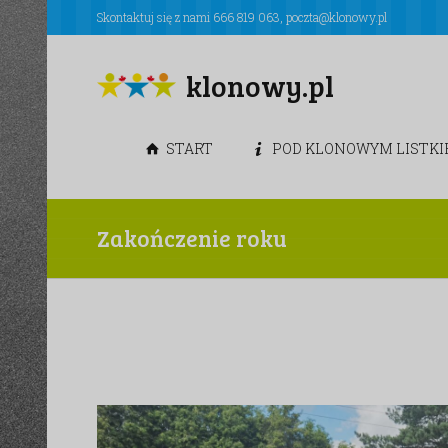
Skontaktuj się z nami
666 819 063
,
poczta@klonowy.pl
klonowy.pl
START
POD KLONOWYM LISTK
Zakończenie roku